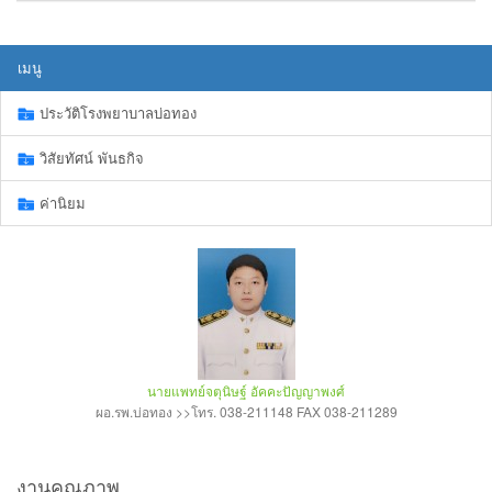
เมนู
ประวัติโรงพยาบาลบ่อทอง
วิสัยทัศน์ พันธกิจ
ค่านิยม
นายแพทย์จตุนิษฐ์ อัคคะปัญญาพงศ์
ผอ.รพ.บ่อทอง >>โทร. 038-211148 FAX 038-211289
งานคุณภาพ