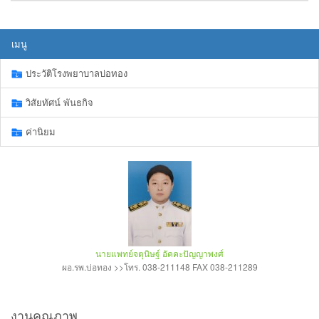
เมนู
ประวัติโรงพยาบาลบ่อทอง
วิสัยทัศน์ พันธกิจ
ค่านิยม
นายแพทย์จตุนิษฐ์ อัคคะปัญญาพงศ์
ผอ.รพ.บ่อทอง >>โทร. 038-211148 FAX 038-211289
งานคุณภาพ