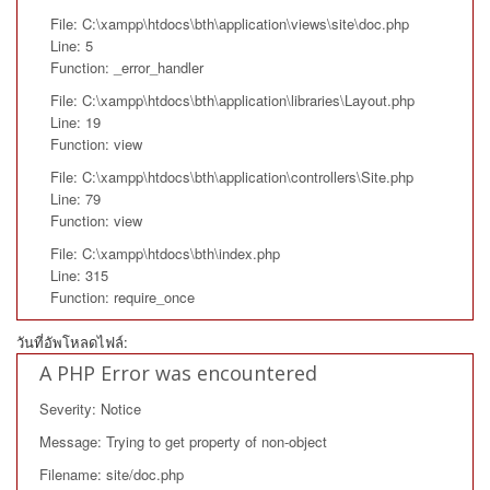
File: C:\xampp\htdocs\bth\application\views\site\doc.php
Line: 5
Function: _error_handler
File: C:\xampp\htdocs\bth\application\libraries\Layout.php
Line: 19
Function: view
File: C:\xampp\htdocs\bth\application\controllers\Site.php
Line: 79
Function: view
File: C:\xampp\htdocs\bth\index.php
Line: 315
Function: require_once
วันที่อัพโหลดไฟล์:
A PHP Error was encountered
Severity: Notice
Message: Trying to get property of non-object
Filename: site/doc.php