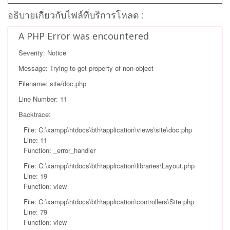
อธิบายเกี่ยวกับไฟล์ที่บริการโหลด :
A PHP Error was encountered
Severity: Notice
Message: Trying to get property of non-object
Filename: site/doc.php
Line Number: 11
Backtrace:
File: C:\xampp\htdocs\bth\application\views\site\doc.php
Line: 11
Function: _error_handler
File: C:\xampp\htdocs\bth\application\libraries\Layout.php
Line: 19
Function: view
File: C:\xampp\htdocs\bth\application\controllers\Site.php
Line: 79
Function: view