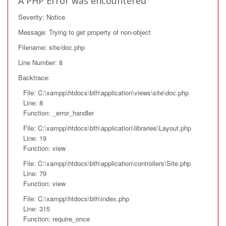
A PHP Error was encountered
Severity: Notice
Message: Trying to get property of non-object
Filename: site/doc.php
Line Number: 8
Backtrace:
File: C:\xampp\htdocs\bth\application\views\site\doc.php
Line: 8
Function: _error_handler
File: C:\xampp\htdocs\bth\application\libraries\Layout.php
Line: 19
Function: view
File: C:\xampp\htdocs\bth\application\controllers\Site.php
Line: 79
Function: view
File: C:\xampp\htdocs\bth\index.php
Line: 315
Function: require_once