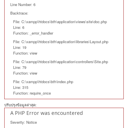
Line Number: 6
Backtrace:
File: C:\xampp\htdocs\bth\application\views\site\doc.php
Line: 6
Function: _error_handler
File: C:\xampp\htdocs\bth\application\libraries\Layout.php
Line: 19
Function: view
File: C:\xampp\htdocs\bth\application\controllers\Site.php
Line: 79
Function: view
File: C:\xampp\htdocs\bth\index.php
Line: 315
Function: require_once
ปรับปรุงข้อมูลล่าสุด:
A PHP Error was encountered
Severity: Notice