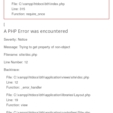
File: C:\xampp\htdocs\bth\index.php
Line: 315
Function: require_once
[
A PHP Error was encountered
Severity: Notice
Message: Trying to get property of non-object
Filename: site/doc.php
Line Number: 12
Backtrace:
File: C:\xampp\htdocs\bth\application\views\site\doc.php
Line: 12
Function: _error_handler
File: C:\xampp\htdocs\bth\application\libraries\Layout.php
Line: 19
Function: view
File: C:\xampp\htdocs\bth\application\controllers\Site.php