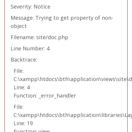
Severity: Notice
Message: Trying to get property of non-
object
Filename: site/doc.php
Line Number: 4
Backtrace:
File:
C:\xampp\htdocs\bth\application\views\site\
Line: 4
Function: _error_handler
File:
C:\xampp\htdocs\bth\application\libraries\La
Line: 19
Function: view